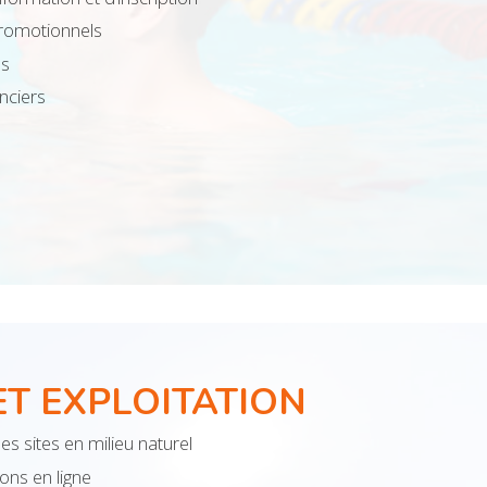
promotionnels
us
anciers
ET EXPLOITATION
es sites en milieu naturel
ons en ligne