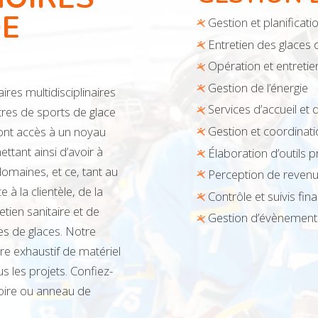
DE
Gestion et planificati
Entretien des glaces d
Opération et entretie
Gestion de l’énergie
res multidisciplinaires
Services d’accueil et 
entres de sports de glace
Gestion et coordinat
 ont accès à un noyau
ttant ainsi d’avoir à
Élaboration d’outils 
domaines, et ce, tant au
Perception de reven
 à la clientèle, de la
Contrôle et suivis fin
tien sanitaire et de
Gestion d’évènement
es de glaces. Notre
re exhaustif de matériel
us les projets. Confiez-
noire ou anneau de