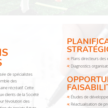
PLANIFIC
STRATÉGI
NS
Plans directeurs des
S
Diagnostics organisat
ée de spécialistes
OPPORTUN
semble des
FAISABILI
ine récréatif. Cette
x clients de la Société
Études de développ
ur l’évolution des
Réactualisation de p
tion de projets futurs.