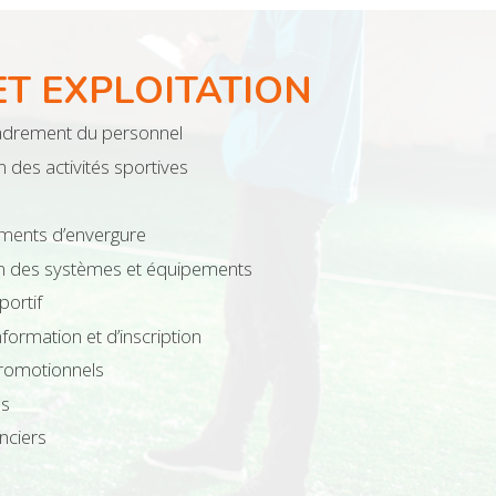
ET EXPLOITATION
cadrement du personnel
on des activités sportives
ements d’envergure
en des systèmes et équipements
portif
information et d’inscription
promotionnels
us
anciers